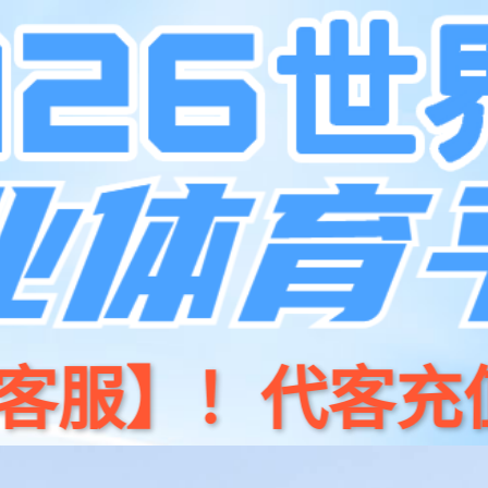
OB视讯
服务项目